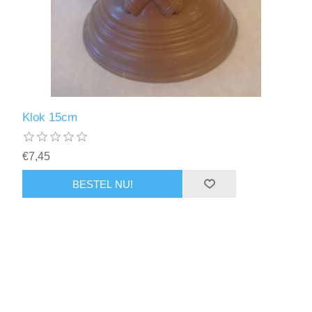
Klok 15cm
€7,45