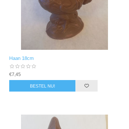
Haan 18cm
€7,45